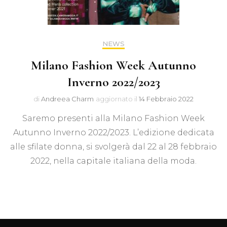
NEWS
Milano Fashion Week Autunno
Inverno 2022/2023
di
Andreea Charm
aggiornato il
14 Febbraio 2022
Saremo presenti alla Milano Fashion Week
Autunno Inverno 2022/2023. L’edizione dedicata
alle sfilate donna, si svolgerà dal 22 al 28 febbraio
2022, nella capitale italiana della moda.