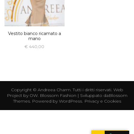
Vestito bianco ricamato a
mano
€
440,00
Copyright ©
Andreea Charm
. Tutti i diritti riservati. Web
Project by
OW
.
Blossom Fashion | Sviluppato da
Blossom
Themes
. Powered by
WordPress
.
Privacy e Cookies