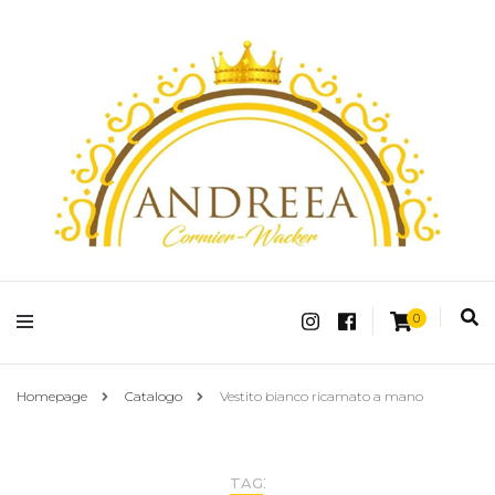
Fashion Shop Abbigliamento Donna Online
Andreea Charm
0
Homepage
Catalogo
Vestito bianco ricamato a mano
:
TAG