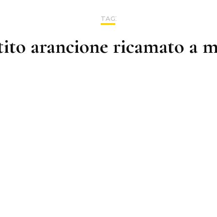
Termini e Cond
:
TAG
Privacy e Cook
tito arancione ricamato a 