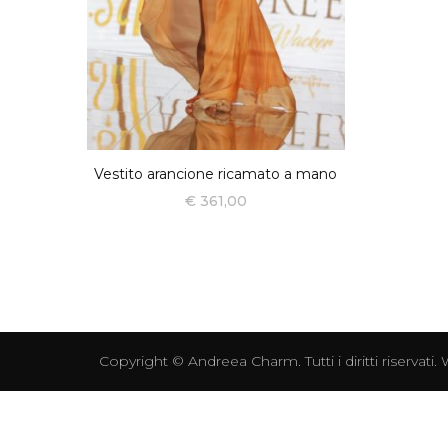
Vestito arancione ricamato a mano
€
361,00
Copyright ©
Andreea Charm
. Tutti i diritti riserva