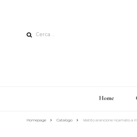
Ricerca
per:
Home
Homepage
Catalogo
Vestito arancione ricamato a