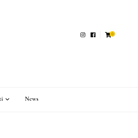
0
a Charm
ti
News