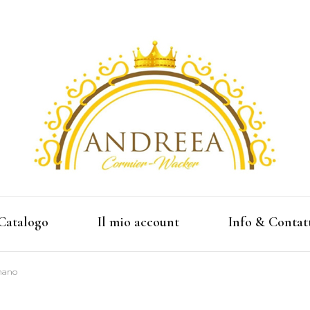
Fashion Shop Abbigliamento Donna Online
Andree
Catalogo
Il mio account
Info & Contat
 mano
Contatti