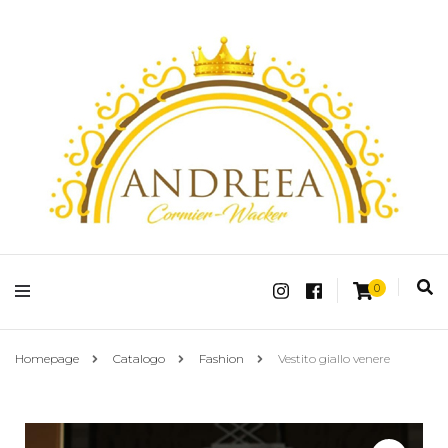
Fashion Shop Abbigliamento Donna Online
Andreea Charm
0
Homepage
Catalogo
Fashion
Vestito giallo venere