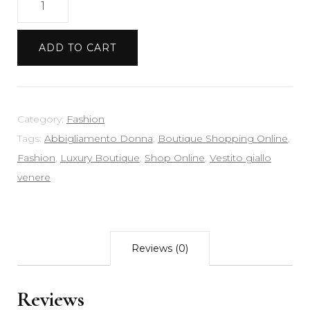
giallo
venere
ADD TO CART
quantity
Category:
Fashion
Tags:
Abbigliamento Donna
,
Boutique Shopping Online
,
Fashion
,
Luxury Boutique
,
Shop Online
,
Vestito giallo
venere
Reviews (0)
Reviews