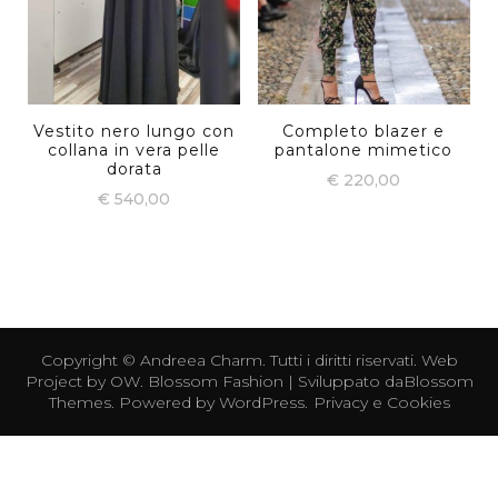
Vestito nero lungo con
Completo blazer e
collana in vera pelle
pantalone mimetico
dorata
€
220,00
€
540,00
Copyright ©
Andreea Charm
. Tutti i diritti riservati. Web
Project by
OW
.
Blossom Fashion | Sviluppato da
Blossom
Themes
. Powered by
WordPress
.
Privacy e Cookies