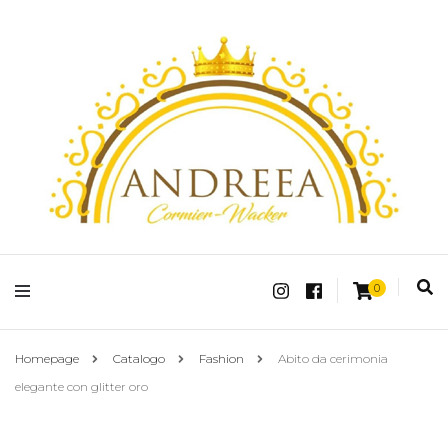
Fashion Shop Abbigliamento Donna Online
Andreea Charm
0
Homepage
Catalogo
Fashion
Abito da cerimonia
elegante con glitter oro