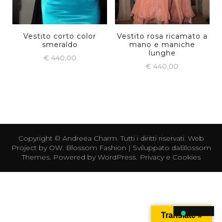
Vestito corto color
Vestito rosa ricamato a
smeraldo
mano e maniche
lunghe
€
440,00
€
440,00
Copyright ©
Andreea Charm
. Tutti i diritti riservati. Web
Project by
OW
.
Blossom Fashion | Sviluppato da
Blossom
Themes
. Powered by
WordPress
.
Privacy e Cookies
Translate »